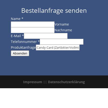
Bestellanfrage senden
Name
*
Vorname
Nachname
E-Mail
*
Telefonnummer
*
Produktanfrage
Absenden
Impressum
||
Datenschutzerklärung