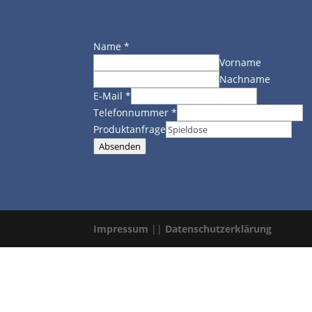
Name
*
Vorname
Nachname
E-Mail
*
Telefonnummer
*
Produktanfrage
Absenden
Impressum
||
Datenschutzerklärung