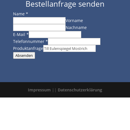
Bestellanfrage senden
Name
*
Vorname
Nachname
E-Mail
*
Telefonnummer
*
Produktanfrage
Absenden
Impressum
||
Datenschutzerklärung