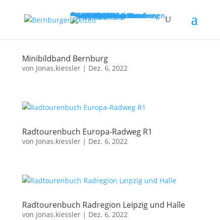
Startseite
Saison 2026
Stadtinformation
Stadtinformation
Aktuelles
Stadtführungen
Reisegruppeninformationen
Übernachtungen
Parken
Rad- und Wasserwandern
Bernburg (Saale)
Wandertagsangebot
Tourismusführer
Souvenirs & Angebote
Ortschaften
Freizeit & Kultur
Tiergarten
Märchengarten
Campingplatz
B.E.S.T. – Sportpark
Parkeisenbahn
Keßlerturm
Bowling-Kegel-Center
Museum Schloss Bernburg
MS „Saalefee“
Fähre
Schwimmhalle
Erlebnisbad
Sportstätten
Sporthallen
Sportplätze
Wassersportobjekte
Veranstaltungen
Impressionen
Über Uns
Minibildband Bernburg
von
Jonas.kiessler
|
Dez. 6, 2022
Radtourenbuch Europa-Radweg R1
von
Jonas.kiessler
|
Dez. 6, 2022
Radtourenbuch Radregion Leipzig und Halle
von
Jonas.kiessler
|
Dez. 6, 2022