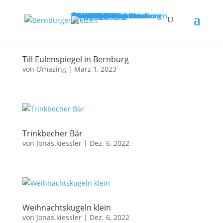
Startseite
Saison 2026
Stadtinformation
Stadtinformation
Aktuelles
Stadtführungen
Reisegruppeninformationen
Übernachtungen
Parken
Rad- und Wasserwandern
Bernburg (Saale)
Wandertagsangebot
Tourismusführer
Souvenirs & Angebote
Ortschaften
Freizeit & Kultur
Tiergarten
Märchengarten
Campingplatz
B.E.S.T. – Sportpark
Parkeisenbahn
Keßlerturm
Bowling-Kegel-Center
Museum Schloss Bernburg
MS „Saalefee“
Fähre
Schwimmhalle
Erlebnisbad
Sportstätten
Sporthallen
Sportplätze
Wassersportobjekte
Veranstaltungen
Impressionen
Über Uns
Till Eulenspiegel in Bernburg
von
Omazing
|
März 1, 2023
Trinkbecher Bär
von
Jonas.kiessler
|
Dez. 6, 2022
Weihnachtskugeln klein
von
Jonas.kiessler
|
Dez. 6, 2022